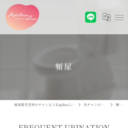
頻尿
岐阜県可児市のサロンならKapilina.Lino
当サロンの特徴
頻尿
FREQUENT URINATION