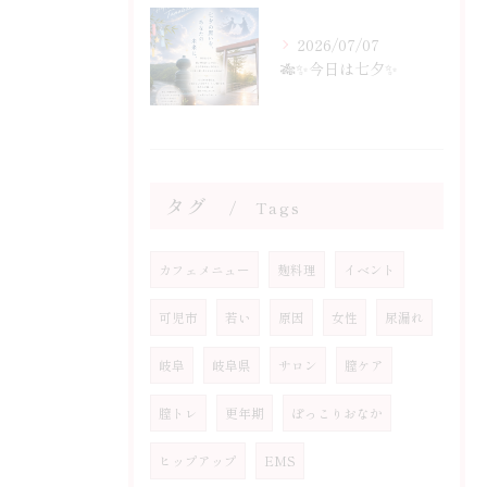
2026/07/07
🎋✨今日は七夕✨
タグ
Tags
カフェメニュー
麹料理
イベント
可児市
若い
原因
女性
尿漏れ
岐阜
岐阜県
サロン
膣ケア
膣トレ
更年期
ぽっこりおなか
ヒップアップ
EMS