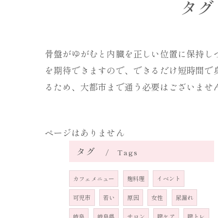
タグ
骨盤がゆがむと内臓を正しい位置に保持し
を期待できますので、できるだけ短時間で
るため、大都市まで通う必要はございませ
ページはありません
タグ
Tags
カフェメニュー
麹料理
イベント
可児市
若い
原因
女性
尿漏れ
岐阜
岐阜県
サロン
膣ケア
膣トレ