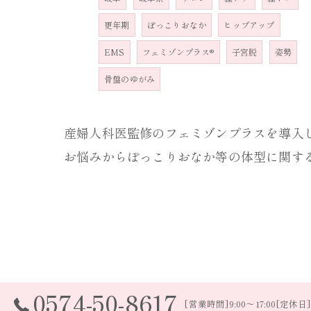
更年期
ぽっこりおなか
ヒップアップ
EMS
フェミゾンプラス®
子宮脱
姿勢
骨盤のゆがみ
産婦人科医監修のフェミゾンプラスを導入
お悩みからぽっこりおなか等の体型に関す
0574-50-8617
[営業時間]9:00～17:00[定休