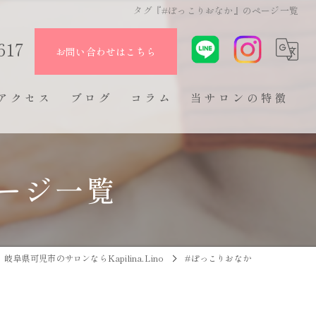
タグ『#ぽっこりおなか』のページ一覧
617
お問い合わせはこちら
アクセス
ブログ
コラム
当サロンの特徴
フェムケア
ージ一覧
尿漏れ
頻尿
骨盤底筋
岐阜県可児市のサロンならKapilina.Lino
#ぽっこりおなか
生理痛