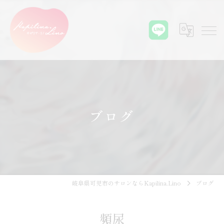
ブログ
岐阜県可児市のサロンならKapilina.Lino
ブログ
頻尿