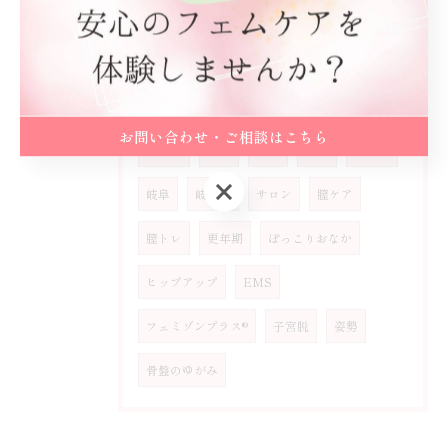
タグ
Tags
カフェメニュー
麹料理
イベント
お問い合わせ・ご相談はこちら
可児市
若い
原因
女性
尿漏れ
お問い合わせ・ご相談はこちら
岐阜
岐阜県
サロン
膣ケア
膣トレ
更年期
ぽっこりおなか
ヒップアップ
EMS
フェミゾンプラス®
子宮脱
姿勢
骨盤のゆがみ