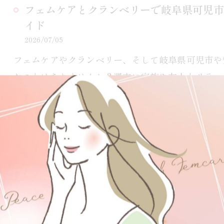
フェムケアとクランベリーで岐阜県可児市
イド
2026/07/05
フェムケアやクランベリー、そして岐阜県可児市や
たことはありませんか？週末に家族や友人とリラッ
材や自然が織りなす特…
フェムケアナレッジを身につけるための正
ント
2026/06/28
フェムケアやフェムケアナレッジについて、正しい
はありませんか？情報があふれる中、効果や安全性