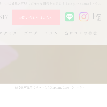
サロンは岐阜県可児市で様々な情報をお届けするKapilina.Lino | コラム
617
お問い合わせはこちら
アクセス
ブログ
コラム
当サロンの特徴
フェムケア
尿漏れ
頻尿
骨盤底筋
岐阜県可児市のサロンならKapilina.Lino
コラム
生理痛