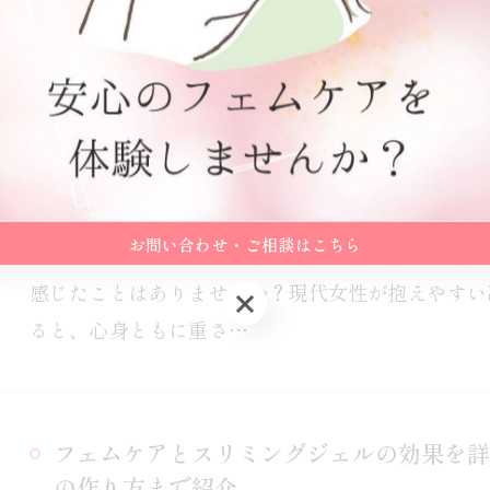
です。フェムケアの基…
フェムケアマッサージで岐阜県可児市揖斐
ラクゼーション体験
2026/06/21
お問い合わせ・ご相談はこちら
フェムケアマッサージ岐阜県可児市揖斐郡池田町で
感じたことはありませんか？現代女性が抱えやすい
お問い合わせ・ご相談はこちら
ると、心身ともに重さ…
フェムケアとスリミングジェルの効果を詳
の作り方まで紹介