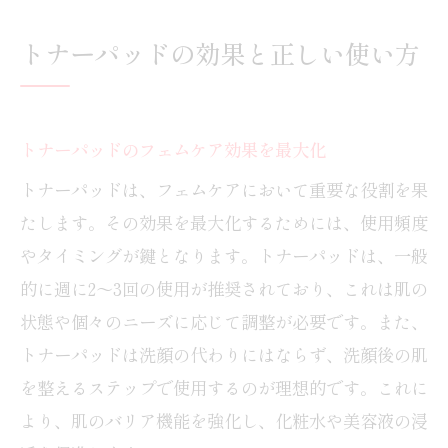
最適なトナーパッドの選び方ガイド
トナーパッドの効果と正しい使い方
トナーパッドの効果的な活用法とは
トナーパッドでフェムケアを実践する方
法
トナーパッドのフェムケア効果を最大化
フェムケアに最適なトナーパッドとは
トナーパッドは、フェムケアにおいて重要な役割を果
フェムケアに適したトナーパッドの特徴
たします。その効果を最大化するためには、使用頻度
トナーパッド選びで重要なポイントは？
やタイミングが鍵となります。トナーパッドは、一般
肌に優しいトナーパッドの選び方
的に週に2〜3回の使用が推奨されており、これは肌の
フェムケア効果を高めるトナーパッド
状態や個々のニーズに応じて調整が必要です。また、
おすすめのフェムケアトナーパッド
トナーパッドは洗顔の代わりにはならず、洗顔後の肌
トナーパッドのランキングと選び方
を整えるステップで使用するのが理想的です。これに
トナーパッドの使い方と選び方ガイド
より、肌のバリア機能を強化し、化粧水や美容液の浸