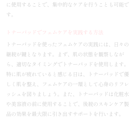
肌質に合ったトナーパッドの選び方
に使用することで、集中的なケアを行うことも可能で
フェムケア効果を高めるトナーパッド
す。
おすすめの美肌トナーパッドランキング
トナーパッドでフェムケアを実践する方法
トナーパッド使用で美肌を実現する方法
トナーパッドを使ったフェムケアの実践には、日々の
トナーパッドの頻度と効果的な使い方
継続が鍵となります。まず、肌の状態を観察しなが
トナーパッドを効果的に使用する頻度
ら、適切なタイミングでトナーパッドを使用します。
は？
特に肌が疲れていると感じる日は、トナーパッドで優
フェムケアにおけるトナーパッドの使い
しく肌を整え、フェムケアの一環として心身のリフレ
方
ッシュを図りましょう。また、トナーパッドは化粧水
最適なトナーパッドの使用頻度ガイド
や美容液の前に使用することで、後続のスキンケア製
トナーパッド使用で美肌を得る頻度
品の効果を最大限に引き出すサポートを行います。
フェムケアに効果的なトナーパッドの活
用法