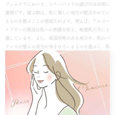
フェムケアにおいて、トナーパッドの選び方は非常に
重要です。選ぶ際は、肌に優しい成分が配合されてい
るものを選ぶことが推奨されます。例えば、アルコー
ルフリーの製品は肌への刺激を抑え、敏感肌の方にも
適しています。また、保湿効果のある成分や、肌のバ
ランスを整える成分が含まれているものを選ぶと、肌
の健康を維持しながらフェムケアを実践できます。
拭き取りパッドとトナーパッドの違い
拭き取りパッドとトナーパッドは似た役割を持ってい
ますが、使用目的には違いがあります。拭き取りパッ
ドは主に肌の汚れや古い角質を除去するために使わ
れ、一方トナーパッドは肌のpHバランスを整え、次
に使うスキンケア製品の効果を高める役割を果たしま