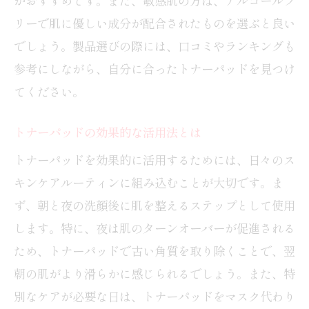
がおすすめです。また、敏感肌の方は、アルコールフ
トナーパッドと拭き取り化粧水の使い分
リーで肌に優しい成分が配合されたものを選ぶと良い
け
でしょう。製品選びの際には、口コミやランキングも
フェムケアに効果的なトナーパッドの選
参考にしながら、自分に合ったトナーパッドを見つけ
択
てください。
トナーパッドと化粧水の違いを理解する
トナーパッドの効果的な活用法とは
トナーパッドの使用で肌が得る利点
トナーパッドを効果的に活用するためには、日々のス
フェムケアでのトナーパッドの役割
キンケアルーティンに組み込むことが大切です。ま
トナーパッドと化粧水の併用効果
ず、朝と夜の洗顔後に肌を整えるステップとして使用
美肌を育むトナーパッドの選び方
します。特に、夜は肌のターンオーバーが促進される
美肌に導くトナーパッドの選び方
ため、トナーパッドで古い角質を取り除くことで、翌
フェムケアに役立つトナーパッドの選択
朝の肌がより滑らかに感じられるでしょう。また、特
肢
別なケアが必要な日は、トナーパッドをマスク代わり