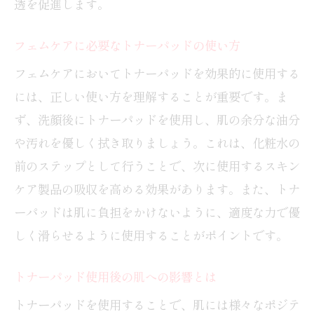
透を促進します。
トナーパッドの基本的な使い方を学ぶ
フェムケアに効果的なトナーパッドの選
フェムケアに必要なトナーパッドの使い方
び方
フェムケアにおいてトナーパッドを効果的に使用する
拭き取りパッドとトナーパッドの違い
には、正しい使い方を理解することが重要です。ま
化粧水パッドの効果的な使用法
ず、洗顔後にトナーパッドを使用し、肌の余分な油分
トナーパッドのランキングを参考にする
や汚れを優しく拭き取りましょう。これは、化粧水の
フェムケアに最適なトナーパッドの選び
前のステップとして行うことで、次に使用するスキン
方
ケア製品の吸収を高める効果があります。また、トナ
フェムケアで使うトナーパッドの利点
ーパッドは肌に負担をかけないように、適度な力で優
フェムケアで注目のトナーパッドの効果
しく滑らせるように使用することがポイントです。
肌を整えるトナーパッドの利点
トナーパッド使用後の肌への影響とは
トナーパッドでフェムケアを強化する方
トナーパッドを使用することで、肌には様々なポジテ
法