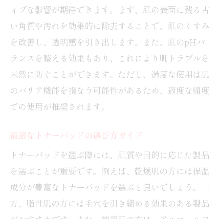
ィブな影響が期待できます。まず、肌の表面に残る古
フェムケアに役立つトナーパッドの選び
い角質や汚れを効果的に除去することで、肌のくすみ
方
を改善し、透明感を引き出します。また、肌のpHバ
トナーパッドのフェムケア効果を探る
ランスを整える効果もあり、これにより肌トラブルを
トナーパッドで得られる美肌効果
未然に防ぐことができます。ただし、過度な使用は肌
トナーパッドは洗顔の代わりになる？
のバリア機能を損なう可能性があるため、適度な頻度
トナーパッドと洗顔の違いを解説
での使用が推奨されます。
洗顔代わりになるトナーパッドの効果
最適なトナーパッドの選び方ガイド
フェムケアにおける洗顔とトナーパッド
トナーパッドを選ぶ際には、肌質や目的に応じた製品
肌に優しいトナーパッドの役割
を選ぶことが重要です。例えば、乾燥肌の方には保湿
トナーパッド使用で洗顔不要となる理由
成分が豊富なトナーパッドを選ぶと良いでしょう。一
トナーパッドと洗顔の組み合わせ効果
方、脂性肌の方には毛穴を引き締める効果のある製品
トナーパッドと拭き取り化粧水の違い