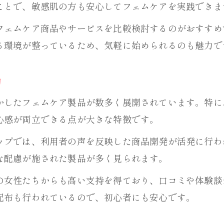
ことで、敏感肌の方も安心してフェムケアを実践できま
毎日の暮らしに役立つフェムケア活用術
フェムケア商品やサービスを比較検討するのがおすすめ
洗剤とフェムケアの組み合わせで健康生活
る環境が整っているため、気軽に始められるのも魅力で
生活を変えるフェムケアの実践的な取り入れ方
フェムケアで心身ともに快適になる生活習慣
力
洗剤の見直しから始めるフェムケア的暮らし
かしたフェムケア製品が数多く展開されています。特に
敏感肌さん必見の洗剤選びポイント特集
心感が両立できる点が大きな特徴です。
敏感肌に優しい洗剤とフェムケアの関係性
ップでは、利用者の声を反映した商品開発が活発に行わ
フェムケア製品と相性の良い洗剤の特徴
な配慮が施された製品が多く見られます。
洗剤選びで敏感肌トラブルを防ぐポイント
の女性たちからも高い支持を得ており、口コミや体験談
フェムケアを考慮した洗剤選定の新常識
配布も行われているので、初心者にも安心です。
肌にやさしい洗剤選びの具体的な注意点