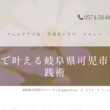
0574-50-8
ト
フェムケアとは
代表あいさつ
メニュー
びで叶える岐阜県可児市
践術
岐阜県可児市のサロンならKapilina.Lino
コラム
フェ