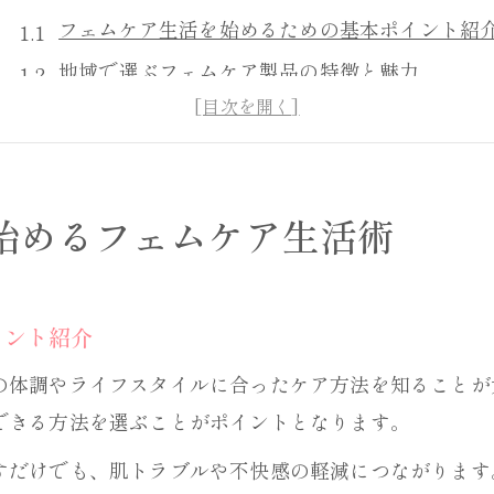
フェムケア生活を始めるための基本ポイント紹
地域で選ぶフェムケア製品の特徴と魅力
敏感肌に配慮したフェムケアの選び方ガイド
フェムケアで実現する快適な生活環境とは
岐阜県で手に入る注目のフェムケア商品特集
始めるフェムケア生活術
肌に優しい洗剤で叶える心地よい毎日
フェムケア視点で選ぶ洗剤の基準と選定法
肌への負担を減らす自然派洗剤の魅力とは
イント紹介
フェムケアと洗剤の相性を高めるポイント解説
の体調やライフスタイルに合ったケア方法を知ることが
洗剤選びで得られる安心と快適な暮らし方
できる方法を選ぶことがポイントとなります。
敏感肌向け洗剤で実感するフェムケア効果
すだけでも、肌トラブルや不快感の軽減につながります
フェムケアを取り入れた新しい暮らしのヒント