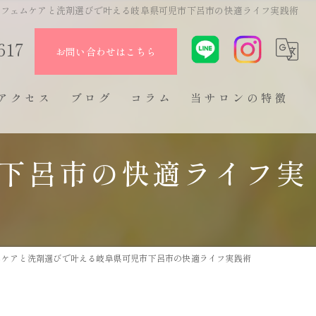
フェムケアと洗剤選びで叶える岐阜県可児市下呂市の快適ライフ実践術
617
お問い合わせはこちら
アクセス
ブログ
コラム
当サロンの特徴
フェムケア
下呂市の快適ライフ実
尿漏れ
頻尿
骨盤底筋
ムケアと洗剤選びで叶える岐阜県可児市下呂市の快適ライフ実践術
生理痛