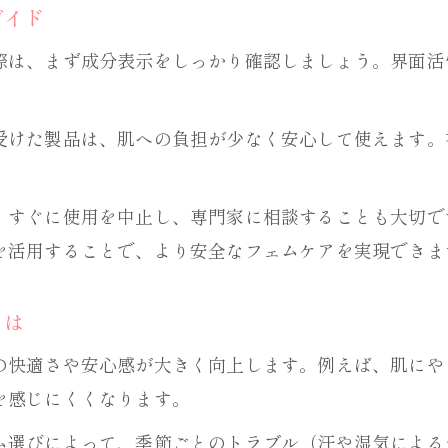
安心を求めるなら自然派フェムケアに注目
ガイド
自然派フェムケアの魅力と選び方ポイント
際は、まず成分表示をしっかり確認しましょう。界面活
肌と環境に優しいフェムケア製品の特徴
フェムケアと自然由来洗剤の効果的な使い方
受けた製品は、肌への負担が少なく安心して使えます。
自然派製品で実現する安心のフェムケア生活
自然派フェムケアが注目される理由を解説
、すぐに使用を中止し、専門家に相談することも大切で
生活改善へ！フェムケアと洗剤の上手な組み合わせ
を活用することで、より安全なフェムケアを実現できま
フェムケアと洗剤の組み合わせで快適生活へ
お問い合わせ・ご相談はこちら
お問い合わせ・ご相談はこちら
生活改善に役立つフェムケアと洗剤の選び方
とは
フェムケア視点で考える日常洗剤の選定術
の快適さや安心感が大きく向上します。例えば、肌にや
洗剤とフェムケアの相乗効果を高める方法
を感じにくくなります。
肌や体にやさしい洗剤とフェムケアの工夫
ム選びによって、季節ごとのトラブル（汗や湿気による