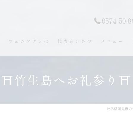
0574-50-8
ト
フェムケアとは
代表あいさつ
メニュー
⛩️竹生島へお礼参り⛩️
岐阜県可児市のサロ