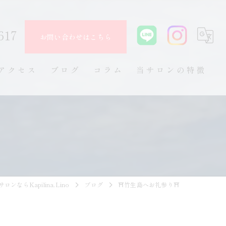
617
お問い合わせはこちら
アクセス
ブログ
コラム
当サロンの特徴
フェムケア
尿漏れ
頻尿
骨盤底筋
ンならKapilina.Lino
ブログ
⛩️竹生島へお礼参り⛩️
生理痛