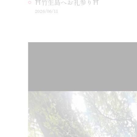
⛩️竹生島へお礼参り⛩️
2026/06/11