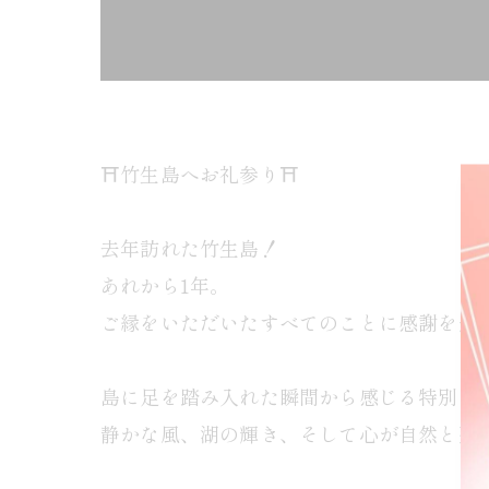
⛩️竹生島へお礼参り⛩️
去年訪れた竹生島！
あれから1年。
ご縁をいただいたすべてのことに感謝を込
島に足を踏み入れた瞬間から感じる特別な
静かな風、湖の輝き、そして心が自然と整