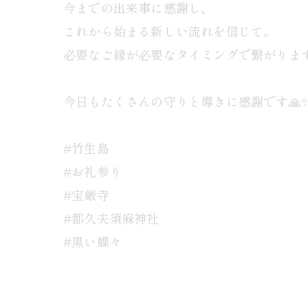
今までの出来事に感謝し、
これから始まる新しい流れを信じて。
必要なご縁が必要なタイミングで繋がりま
今日もたくさんの守りと導きに感謝です🙏
#竹生島
#お礼参り
#宝厳寺
#都久夫須麻神社
#黒い蝶々