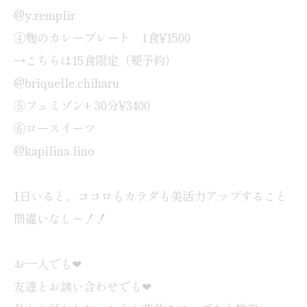
@y.remplir
④麹のカレープレート 1食¥1500
→こちらは15食限定（要予約）
@briquelle.chiharu
⑤フェミゾン+ 30分¥3400
⑥ロースイーツ
@kapilina.lino
1日いると、ココロもカラダも美活力アップすること
間違いなし〜！！
お一人でも❤︎
友達とお誘い合わせでも❤︎