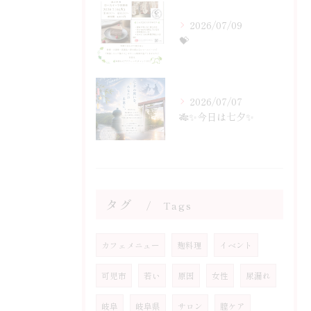
2026/07/09
💝
2026/07/07
🎋✨今日は七夕✨
タグ
Tags
カフェメニュー
麹料理
イベント
可児市
若い
原因
女性
尿漏れ
岐阜
岐阜県
サロン
膣ケア