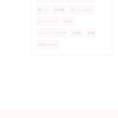
膣トレ
更年期
ぽっこりおなか
ヒップアップ
EMS
フェミゾンプラス®
子宮脱
姿勢
骨盤のゆがみ