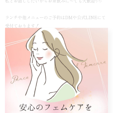
私とお話ししたいからお茶飲みに〜でも大歓迎✨✨
ランチや他メニューのご予約はDMや公式LINEにて
受付ております！
◎予約したいメニュー
（番号を記載ください）
◎予約希望時間
◎お名前
◎電話番号
をご連絡ください
menu の詳細はチラシをご覧ください。
美活力のスペシャリスト達が、皆様とお会いできるこ
と楽しみにお待ちしております🌸