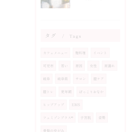
タグ
Tags
カフェメニュー
麹料理
イベント
可児市
若い
原因
女性
尿漏れ
岐阜
岐阜県
サロン
膣ケア
膣トレ
更年期
ぽっこりおなか
ヒップアップ
EMS
フェミゾンプラス®
子宮脱
姿勢
骨盤のゆがみ