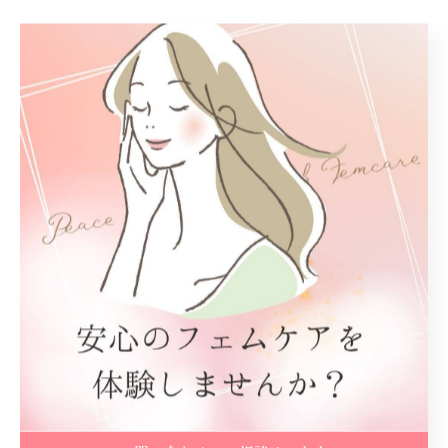
< 前のページ
一覧に戻る
次のページ >
カテゴリー
Categories
全てのカテゴリー
フェムケア
尿漏れ
頻尿
骨盤底筋
生理痛