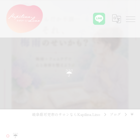
☔
岐阜県可児市のサロンならKapilina.Lino
ブログ
☔
☔