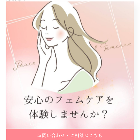
🌸整える
🌸鍛える
を大切にしながら、
女性特有のお悩みに寄り添っています。
梅雨の不調を我慢せず、
まずは身体の声を聞いてあげませんか？🥰
お気軽にDM・LINEからご相談ください♡
────────────
保存して
お問い合わせ・ご相談はこちら