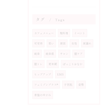
タグ
Tags
カフェメニュー
麹料理
イベント
可児市
若い
原因
女性
尿漏れ
岐阜
岐阜県
サロン
膣ケア
膣トレ
更年期
ぽっこりおなか
ヒップアップ
EMS
フェミゾンプラス®
子宮脱
姿勢
骨盤のゆがみ