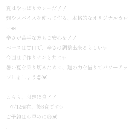
夏はやっぱりカレーだ！！
麹やスパイスを使って作る、本格的なオリジナルカレ
ー🍛
辛さが苦手な方もご安心を！！
ベースは甘口で、辛さは調整出来るらしい✨
今回は手作りナンと共に✨
暑い夏を乗り切るために、麹の力を借りてパワーアッ
プしましょう😊💓
こちら、限定15食！！
→7/12現在、後8食です✨
ご予約はお早めに😊💓
.