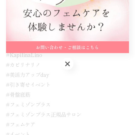
menu の詳細はチラシをご覧ください。
美活力のスペシャリスト達が、皆様とお会いできるこ
と楽しみにお待ちしております🌸
お問い合わせ・ご相談はこちら
#KapilinaLino
お問い合わせ・ご相談はこちら
#カピリナリノ
#美活力アップday
#引き寄せイベント
#骨盤底筋
#フェミゾンプラス
#フェミゾンプラス正規品サロン
#フェムケア
#イベント