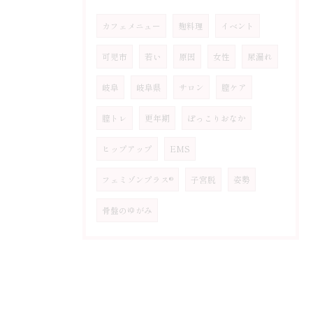
カフェメニュー
麹料理
イベント
可児市
若い
原因
女性
尿漏れ
岐阜
岐阜県
サロン
膣ケア
膣トレ
更年期
ぽっこりおなか
ヒップアップ
EMS
フェミゾンプラス®
子宮脱
姿勢
骨盤のゆがみ