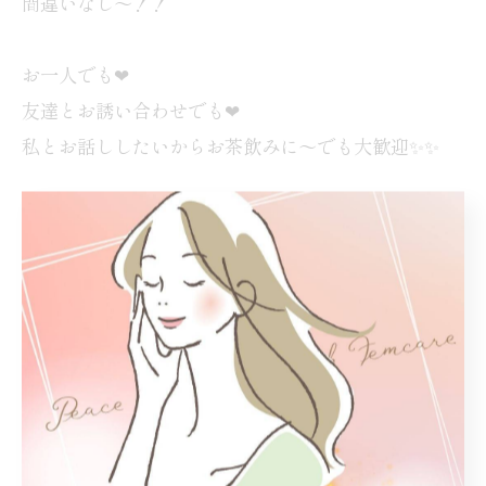
間違いなし〜！！
お一人でも❤︎
友達とお誘い合わせでも❤︎
私とお話ししたいからお茶飲みに〜でも大歓迎✨✨
ランチや他メニューのご予約はDMや公式LINEにて
受付ております！
◎予約したいメニュー
（番号を記載ください）
◎予約希望時間
◎お名前
◎電話番号
をご連絡ください